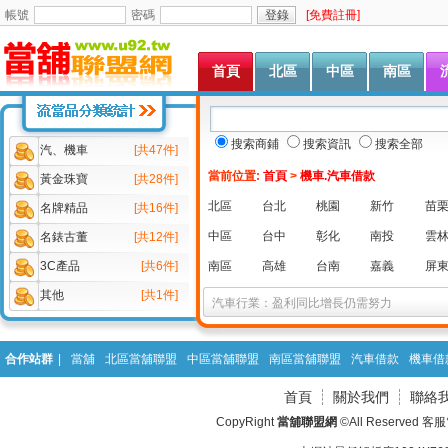
帳號
密碼
[免費註冊]
首頁
北區
中區
南區
第四季借款規模料驟減
搜索商鋪
搜索資訊
搜索全部
汽、機車
[共47件]
ATM機上可還信用卡借款
當前位置:
首頁
>
機車.汽車借款
黃金珠寶
[共28件]
當舖機車借錢
北區
台北
桃園
新竹
苗
租來汽車抵押辦借款騙13萬
名牌精品
[共16件]
美汽車三巨頭向政府借款60億
中區
台中
彰化
南投
雲
名錶古董
[共12件]
通用汽車再從政府借款40億美元
3C產品
[共6件]
南區
高雄
台南
嘉義
屏
租汽車做抵押 趁機借款7萬逃匿
其他
[共1件]
汽車行業：盈利同比增長仍需努力
汽車借款折當率最高可至90%
汽車和觀光類股受惠陸資來台預期領漲
合作站群
|
當舖
北區當舖聯盟
中區當舖聯盟
南區當舖聯盟
汽車借款
機車借
借錢鴻海當舖-yahoo搜尋建議正夯
首頁
關於我們
聯絡
經營困難借款 欠款到期分文未還引糾紛
CopyRight
當舖聯盟網
©All Reserved 客
汽車借款、原車可用
汽車借款